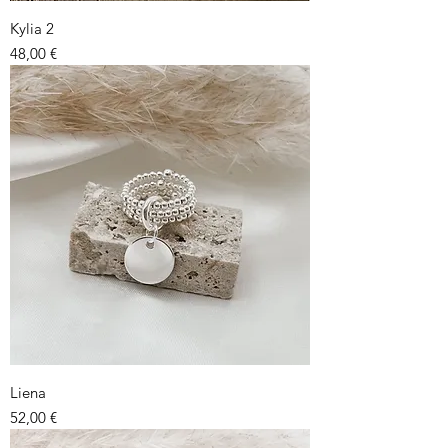
Kylia 2
Prix
48,00 €
Liena
Prix
52,00 €