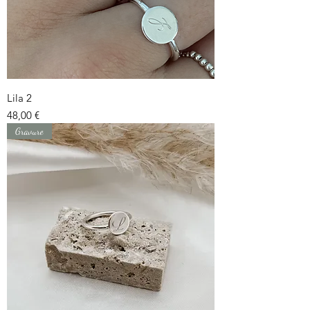
Lila 2
Prix
48,00 €
Gravure