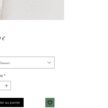
Prix
0 €
tionner
té
*
ter au panier