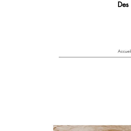
Des 
Accuei