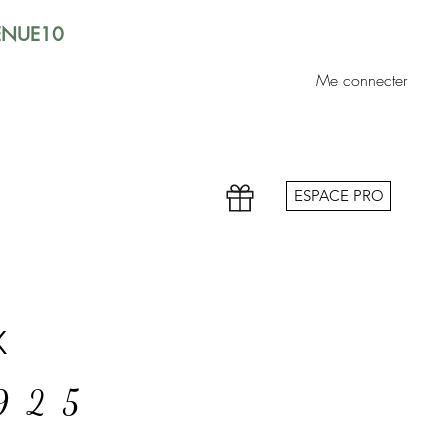
VENUE10
Me connecter
ESPACE PRO
x
 925