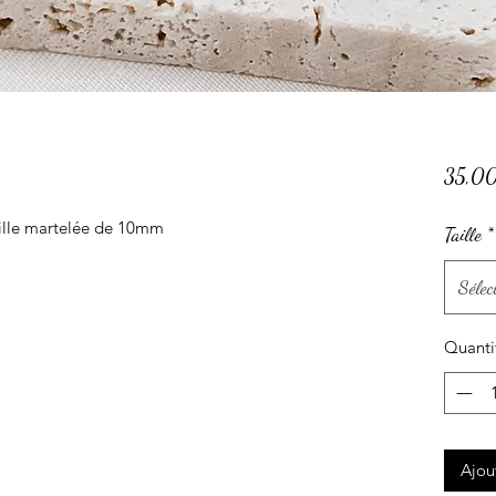
35,0
ille martelée de 10mm
Taille
*
Sélec
Quanti
Ajou