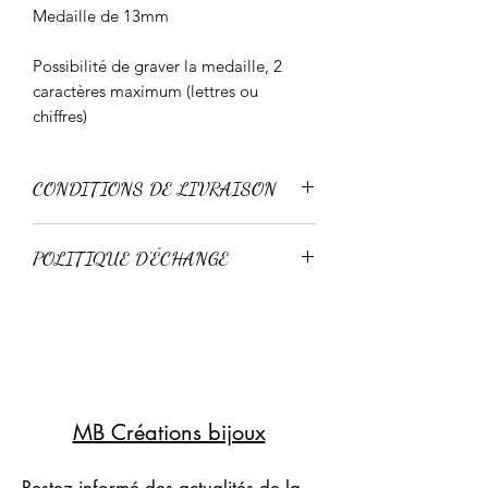
Medaille de 13mm
Possibilité de graver la medaille, 2
caractères maximum (lettres ou
chiffres)
CONDITIONS DE LIVRAISON
Livraison standard 3-4 jours
POLITIQUE D'ÉCHANGE
Livraison express 24-48h
Retour possible sous 15 jours pour un
échange, à condition que l'article n'ai
pas été porté.
Pas de remboursement.
MB Créations bijoux
Restez informé des actualités de la