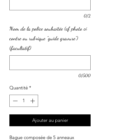
0/2
Nom de la police souhaitée (cf photo ci
contre ou rubrique "guide gravure")
(facultatif)
0/500
Quantité
*
Ajouter au panier
Bague composée de 5 anneaux