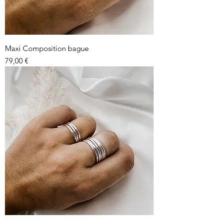
Maxi Composition bague
Prix
79,00 €