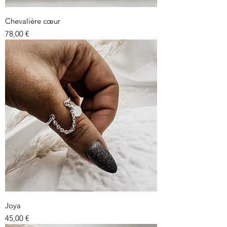
Chevalière cœur
Prix
78,00 €
Joya
Prix
45,00 €