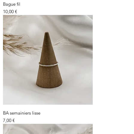
Bague fil
Prix
10,00 €
BA semainiers lisse
Prix
7,00 €