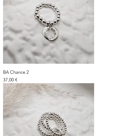
BA Chance 2
Prix
37,00 €