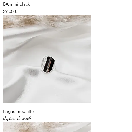
BA mini black
Prix
29,00 €
Bague medaille
Rupture de stock