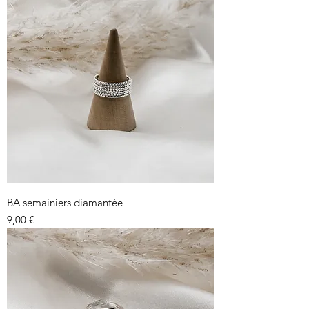
BA semainiers diamantée
Prix
9,00 €