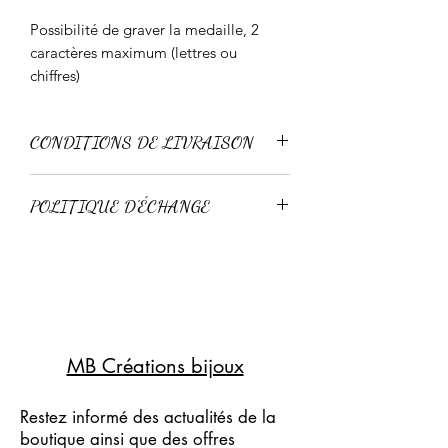
Possibilité de graver la medaille, 2
caractères maximum (lettres ou
chiffres)
CONDITIONS DE LIVRAISON
Livraison standard 3-4 jours
POLITIQUE D'ÉCHANGE
Livraison express 24-48h
Retour possible sous 15 jours pour un
échange, à condition que l'article n'ai
pas été porté.
Pas de remboursement.
MB Créations bijoux
Restez informé des actualités de la
boutique ainsi que des offres