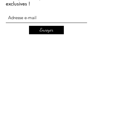
exclusives !
Envoyer
mbcreationsbijoux@gmail.com
CGV
Mentions légales