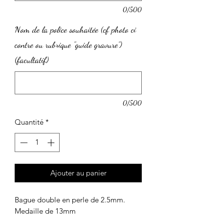
0/500
Nom de la police souhaitée (cf photo ci
contre ou rubrique "guide gravure")
(facultatif)
0/500
Quantité
*
Ajouter au panier
Bague double en perle de 2.5mm.
Medaille de 13mm