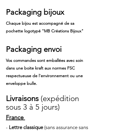
Packaging bijoux
Chaque bijou est accompag
né de sa
pochette logot
ypé "MB Créations
Bijoux"
Packaging en
voi
Vos commandes sont emballées avec soin
dans une boite kraft aux normes FSC
respectueuse de l'environnement ou une
enveloppe bulle.
Livra
isons
(expédition
sous 3 à 5 jours)
France
-
Lettre classiqu
e
(sans assurance sans