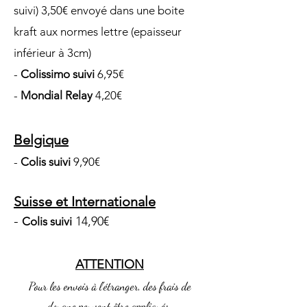
suivi) 3,50€ envoyé dans une boite
kraft aux normes lettre (epaisseur
inférieur à 3cm)
-
Coli
ssimo suivi
6,95€
-
Mondial Relay
4,20€
Belgique
-
Colis
suivi
9,
90
€
Suisse
et Internationale
-
14,90€
Colis suivi
ATT
ENTION
Pour les envois à l’étranger, des frais de
douane peuvent être appliqués.