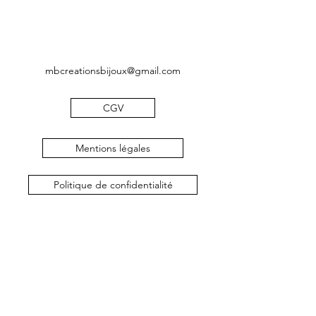
mbcreationsbijoux@gmail.com
CGV
Mentions légales
Politique de confidentialité
©2019 by MB Créations bijoux. Proudly created with
Wix.com