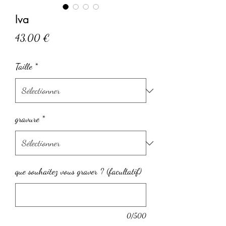
Iva
Prix
43,00 €
Taille
*
gravure
*
que souhaitez vous graver ? (facultatif)
0/500