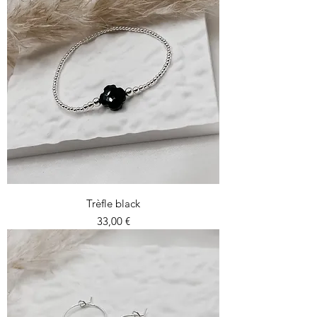
Trèfle black
Prix
33,00 €