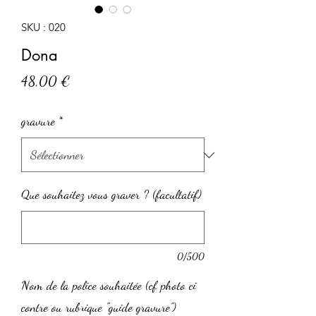
SKU : 020
Dona
Prix
48,00 €
gravure
*
Que souhaitez vous graver ? (facultatif)
0/500
Nom de la police souhaitée (cf photo ci
contre ou rubrique "guide gravure")