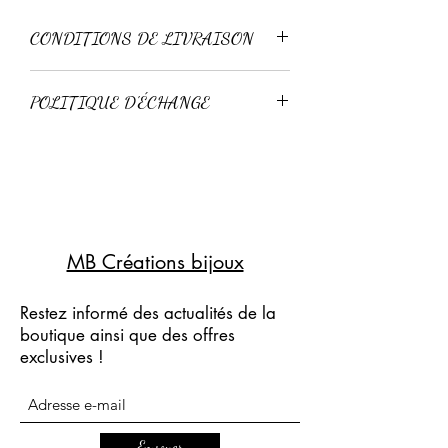
CONDITIONS DE LIVRAISON
Livraison standard 3-4 jours
POLITIQUE D'ÉCHANGE
Livraison express 24-48h
Retour possible sous 15 jours pour un
échange, à condition que l'article n'ai
pas été porté.
Pas de remboursement.
MB Créations bijoux
Restez informé des actualités de la
boutique ainsi que des offres
exclusives !
Envoyer