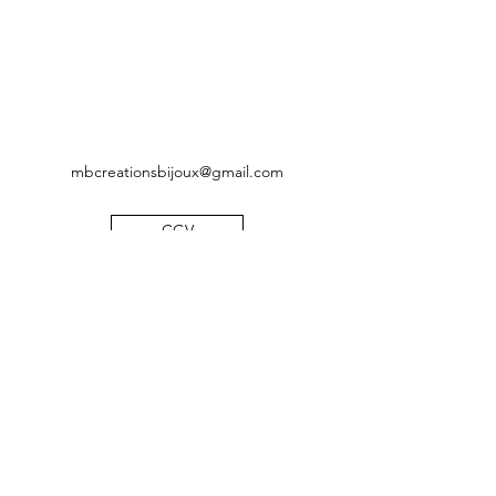
mbcreationsbijoux@gmail.com
CGV
Mentions légales
Politique de confidentialité