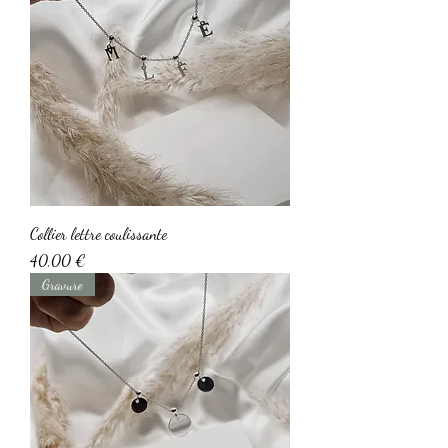
Collier lettre coulissante
Prix
40,00 €
Gravure