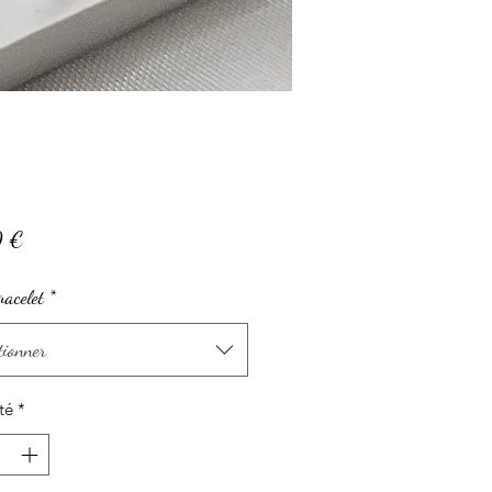
Prix
0 €
racelet
*
tionner
té
*