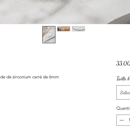
33,0
yde de zirconium carré de 6mm
Taille b
Sélec
Quanti