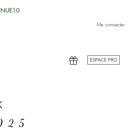
VENUE10
Me connecter
ESPACE PRO
x
 925