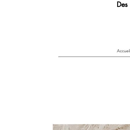
Des 
Accuei