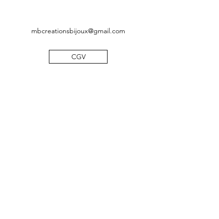
mbcreationsbijoux@gmail.com
CGV
Mentions légales
Politique de confidentialité
©2019 by MB Créations bijoux. Proudly created with
Wix.com