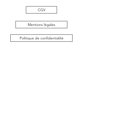
CGV
Mentions légales
Politique de confidentialité
©2019 by MB Créations bijoux. Proudly created with
Wix.com