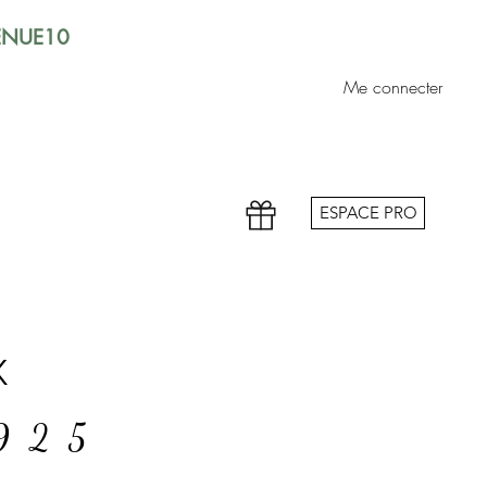
VENUE10
Me connecter
ESPACE PRO
x
 925