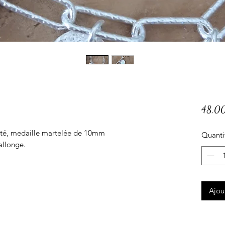
48,0
etté, medaille martelée de 10mm
Quanti
allonge.
Ajou