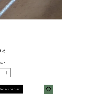
Prix
0 €
té
*
ter au panier