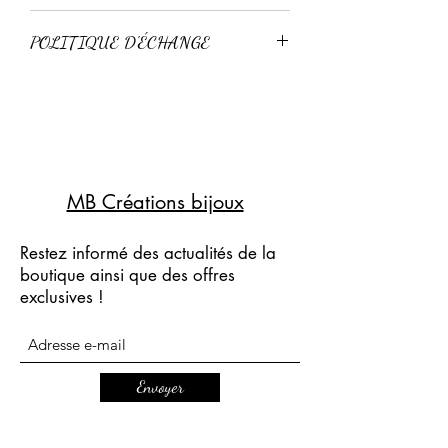
Livraison standard 3-4 jours
POLITIQUE D'ÉCHANGE
Livraison express 24-48h
Retour possible sous 15 jours pour un
échange, à condition que l'article n'ai
pas été porté.
Pas de remboursement.
MB Créations bijoux
Restez informé des actualités de la
boutique ainsi que des offres
exclusives !
Envoyer