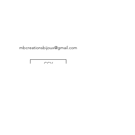
mbcreationsbijoux@gmail.com
CGV
Mentions légales
Politique de confidentialité