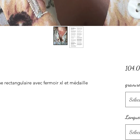
104,
ne rectangulaire avec fermoir xl et médaille
gravur
Sélec
Longue
Sélec