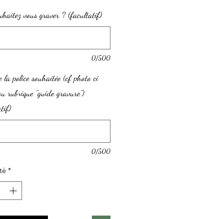
haitez vous graver ? (facultatif)
0/500
la police souhaitée (cf photo ci
ou rubrique "guide gravure")
tif)
0/500
té
*