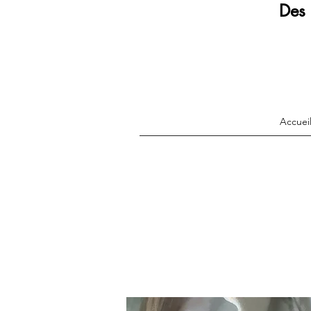
Des 
Accuei