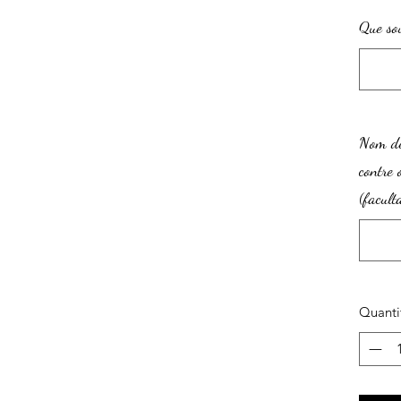
Que sou
Nom de 
contre 
(faculta
Quanti