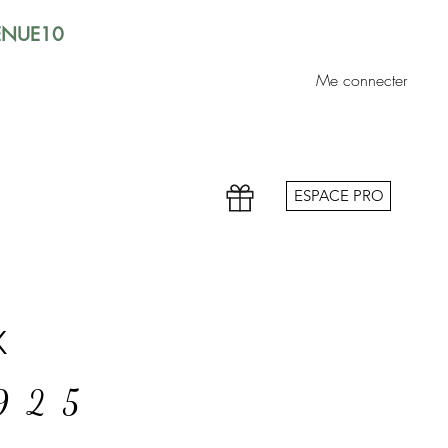
VENUE10
Me connecter
ESPACE PRO
x
 925