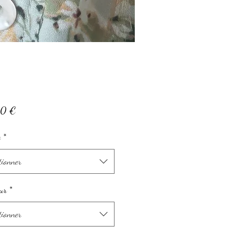
Prix
00 €
e
*
tionner
ur
*
tionner