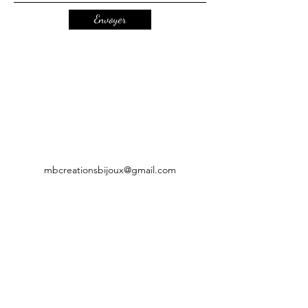
Envoyer
mbcreationsbijoux@gmail.com
CGV
Mentions légales
Politique de confidentialité