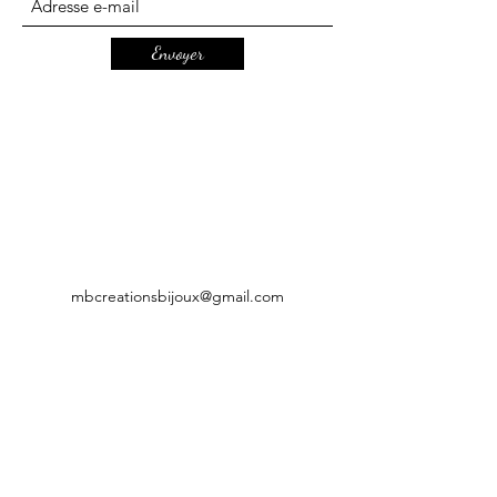
Envoyer
mbcreationsbijoux@gmail.com
CGV
Mentions légales
Politique de confidentialité