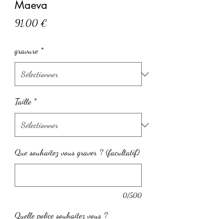
Maeva
Prix
91,00 €
gravure
*
Taille
*
Que souhaitez vous graver ? (facultatif)
0/500
Quelle police souhaitez vous ?