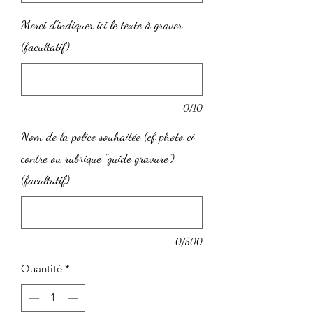
Merci d'indiquer ici le texte à graver
(facultatif)
0/10
Nom de la police souhaitée (cf photo ci
contre ou rubrique "guide gravure")
(facultatif)
0/500
Quantité
*