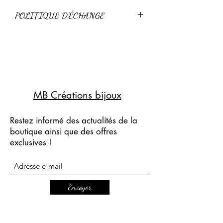
Livraison standard 3-4 jours
POLITIQUE D'ÉCHANGE
Retour possible sous 15 jours pour un
échange, à condition que l'article n'ai
pas été porté.
Pas de remboursement.
MB Créations bijoux
Restez informé des actualités de la
boutique ainsi que des offres
exclusives !
Envoyer