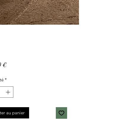
Prix
0 €
té
*
ter au panier