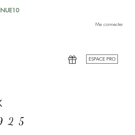
VENUE10
Me connecter
ESPACE PRO
x
 925