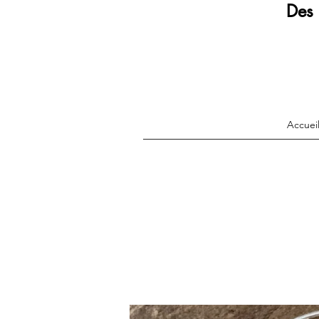
Des 
Accuei