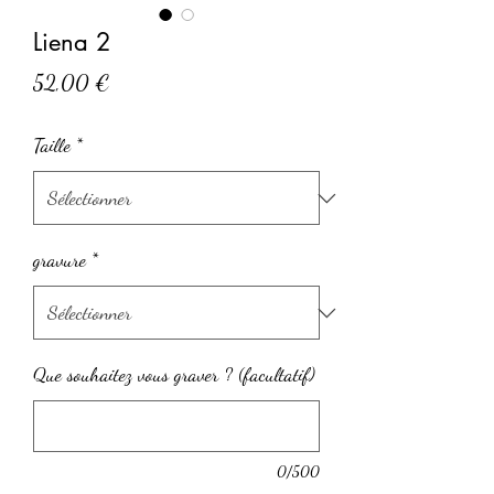
Liena 2
Prix
52,00 €
Taille
*
gravure
*
Que souhaitez vous graver ? (facultatif)
0/500