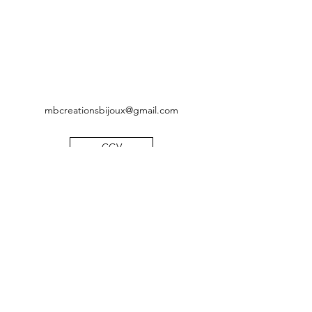
mbcreationsbijoux@gmail.com
CGV
Mentions légales
Politique de confidentialité