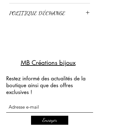
Livraison standard 3-4 jours
POLITIQUE D'ÉCHANGE
Livraison express 24-48h
Retour possible sous 15 jours pour un
échange, à condition que l'article n'ai
pas été porté.
Pas de remboursement.
MB Créations bijoux
Restez informé des actualités de la
boutique ainsi que des offres
exclusives !
Envoyer