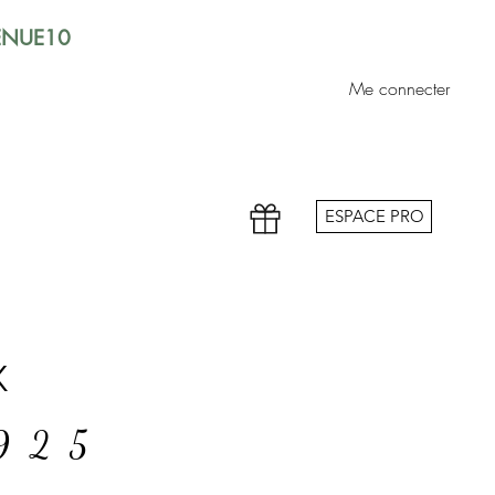
VENUE10
Me connecter
ESPACE PRO
x
 925