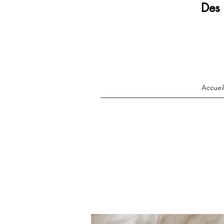
Des 
Accuei