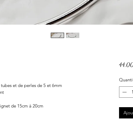
44,0
Quanti
 tubes et de perles de 5 et 6mm
ant
poignet de 15cm à 20cm
Ajou