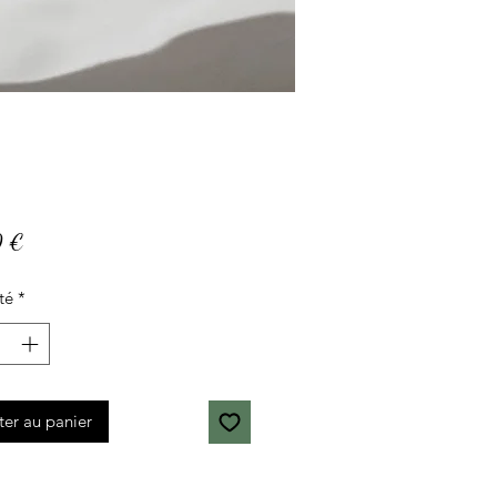
Prix
0 €
té
*
ter au panier