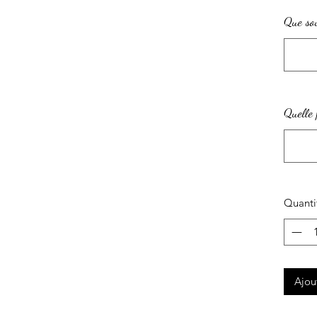
Que sou
Quelle 
Quanti
Ajou