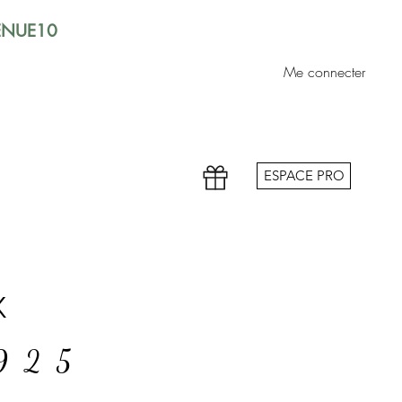
VENUE10
Me connecter
ESPACE PRO
x
 925