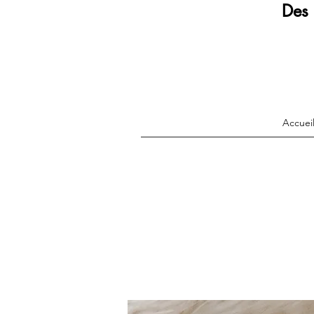
Des 
Accuei