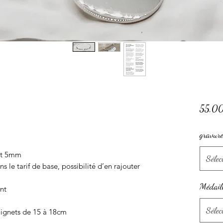
55,0
gravur
 et 5mm
Sélec
 le tarif de base, possibilité d’en rajouter
Médaill
ant
Sélec
poignets de 15 à 18cm