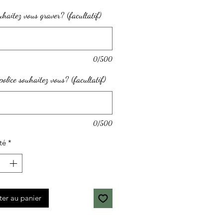
haitez vous graver? (facultatif)
0/500
police souhaitez vous? (facultatif)
0/500
té
*
ter au panier