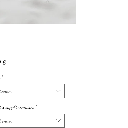
Prix
0 €
e
*
tionner
es supplémentaires
*
tionner