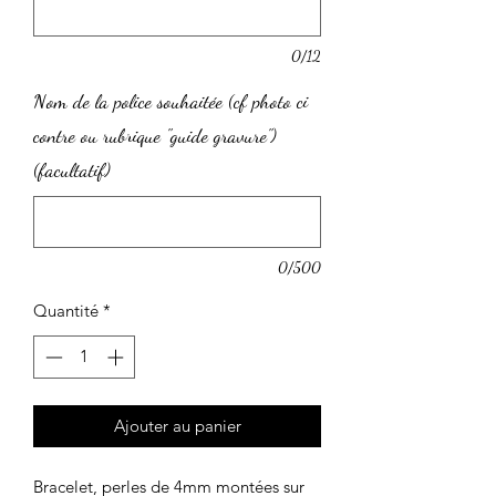
0/12
Nom de la police souhaitée (cf photo ci
contre ou rubrique "guide gravure")
(facultatif)
0/500
Quantité
*
Ajouter au panier
Bracelet, perles de 4mm montées sur