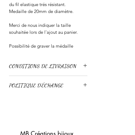
du fil elastique trés résistant.
Medaille de 20mm de diamètre.
Merci de nous indiquer la taille
souhaitée lors de l'ajout au panier.
Possibilité de graver la médaille
CONDITIONS DE LIVRAISON
Livraison standard 3-4 jours
POLITIQUE D'ÉCHANGE
Livraison express 24-48h
Retour possible sous 15 jours pour un
échange, à condition que l'article n'ai
pas été porté.
Pas de remboursement.
MB Créations bijoux