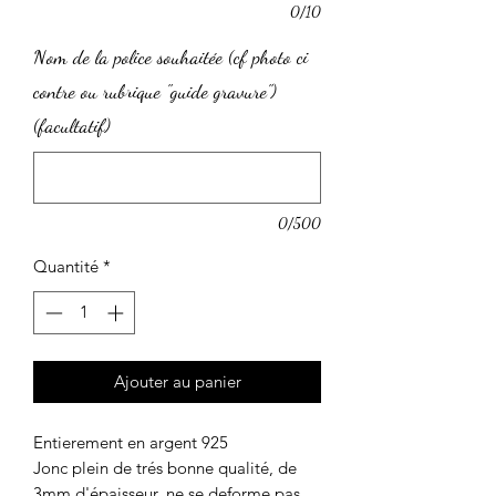
0/10
Nom de la police souhaitée (cf photo ci
contre ou rubrique "guide gravure")
(facultatif)
0/500
Quantité
*
Ajouter au panier
Entierement en argent 925
Jonc plein de trés bonne qualité, de
3mm d'épaisseur, ne se deforme pas.