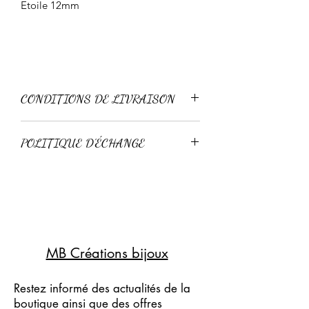
Etoile 12mm
CONDITIONS DE LIVRAISON
Livraison standard 3-4 jours
POLITIQUE D'ÉCHANGE
Livraison express 24-48h
Retour possible sous 15 jours pour un
échange, à condition que l'article n'ai
pas été porté.
Pas de remboursement.
MB Créations bijoux
Restez informé des actualités de la
boutique ainsi que des offres