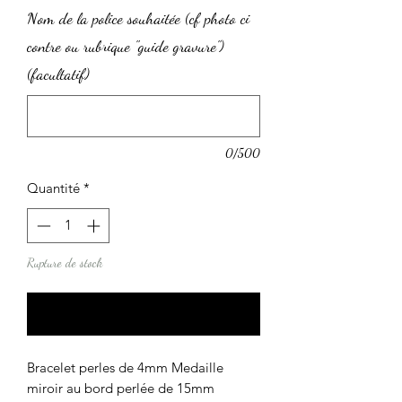
Nom de la police souhaitée (cf photo ci
contre ou rubrique "guide gravure")
(facultatif)
0/500
Quantité
*
Rupture de stock
Me notifier lorsque cet article est disponible
Bracelet perles de 4mm Medaille
miroir au bord perlée de 15mm