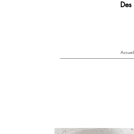
Des 
Accuei