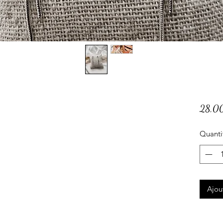
28,0
Quanti
Ajou