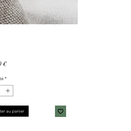
Prix
0 €
té
*
ter au panier