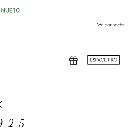
VENUE10
Me connecter
ESPACE PRO
x
 925