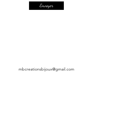
Envoyer
mbcreationsbijoux@gmail.com
CGV
Mentions légales
Politique de confidentialité