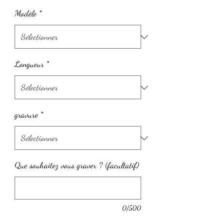
Modèle
*
Longueur
*
gravure
*
Que souhaitez vous graver ? (facultatif)
0/500