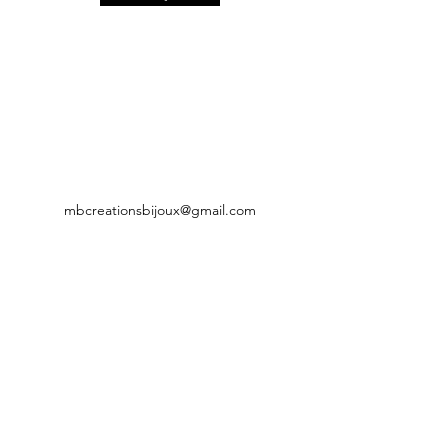
mbcreationsbijoux@gmail.com
CGV
Mentions légales
Politique de confidentialité