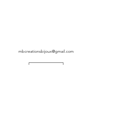
mbcreationsbijoux@gmail.com
CGV
Mentions légales
Politique de confidentialité