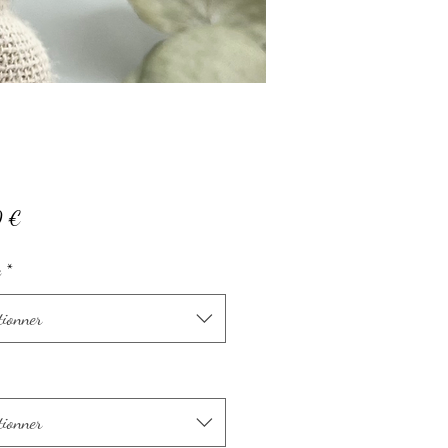
Prix
0 €
e
*
tionner
tionner