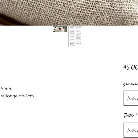
45,0
gravur
 15 mm
 rallonge de 4cm
Sélec
Taille
*
Sélec