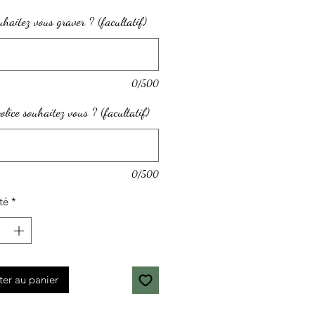
haitez vous graver ? (facultatif)
0/500
police souhaitez vous ? (facultatif)
0/500
té
*
ter au panier