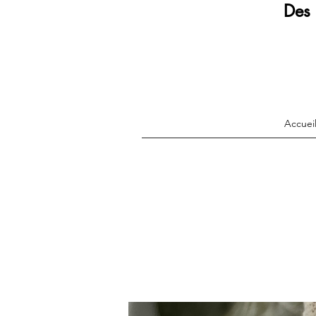
Des 
Accuei