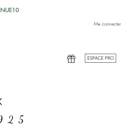
VENUE10
Me connecter
ESPACE PRO
x
 925