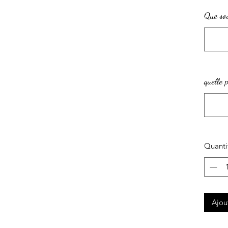
Que sou
quelle 
Quanti
Ajou