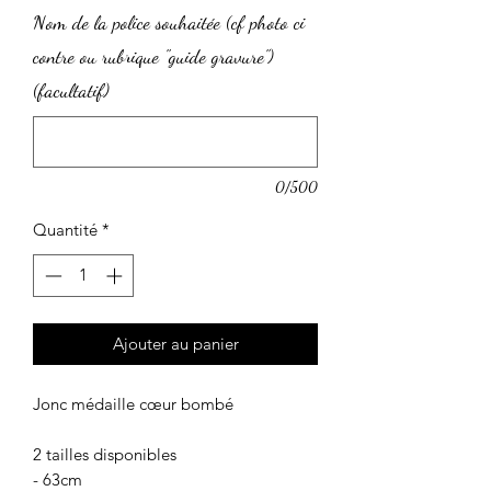
Nom de la police souhaitée (cf photo ci
contre ou rubrique "guide gravure")
(facultatif)
0/500
Quantité
*
Ajouter au panier
Jonc médaille cœur bombé
2 tailles disponibles
- 63cm