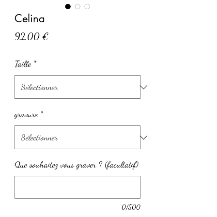
Celina
Prix
92,00 €
Taille
*
gravure
*
Que souhaitez vous graver ? (facultatif)
0/500