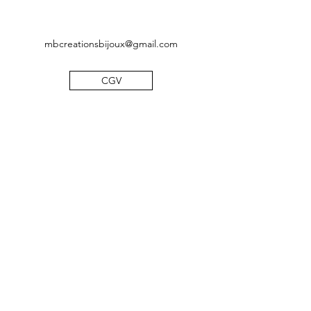
mbcreationsbijoux@gmail.com
CGV
Mentions légales
Politique de confidentialité
©2019 by MB Créations bijoux. Proudly created with
Wix.com