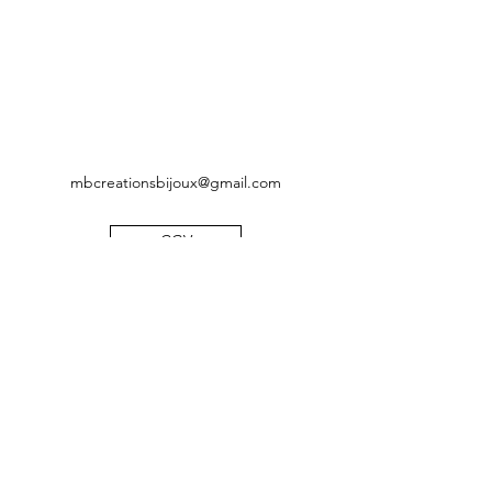
mbcreationsbijoux@gmail.com
CGV
Mentions légales
Politique de confidentialité