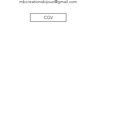
mbcreationsbijoux@gmail.com
CGV
Mentions légales
Politique de confidentialité
©2019 by MB Créations bijoux. Proudly created with
Wix.com