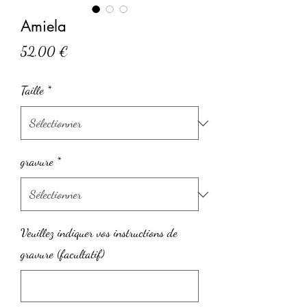
Amiela
Prix
52,00 €
Taille
*
gravure
*
Veuillez indiquer vos instructions de
gravure (facultatif)