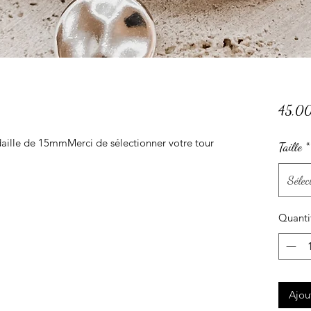
45,0
ille de 15mmMerci de sélectionner votre tour 
Taille
*
Sélec
Quanti
Ajou