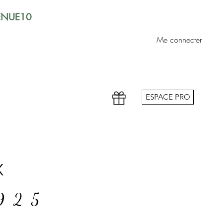
VENUE10
Me connecter
ESPACE PRO
x
 925