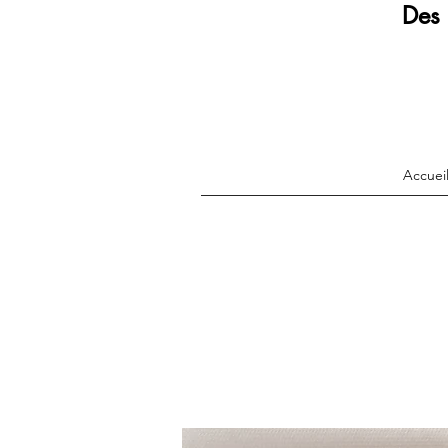
Des 
Accuei