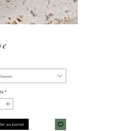
Prix
0 €
tionner
té
*
ter au panier