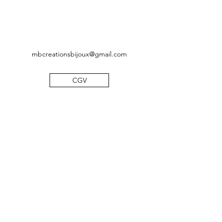
mbcreationsbijoux@gmail.com
CGV
Mentions légales
Politique de confidentialité
©2019 by MB Créations bijoux. Proudly created with