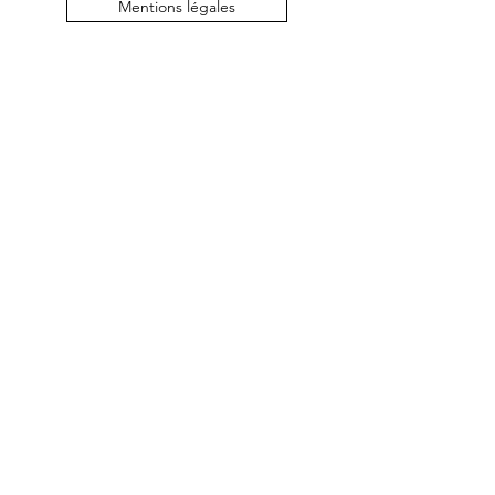
Mentions légales
Politique de confidentialité
©2019 by MB Créations bijoux. Proudly created with
Wix.com