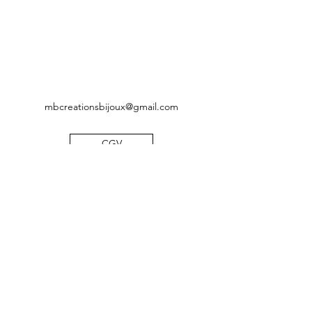
mbcreationsbijoux@gmail.com
CGV
Mentions légales
Politique de confidentialité