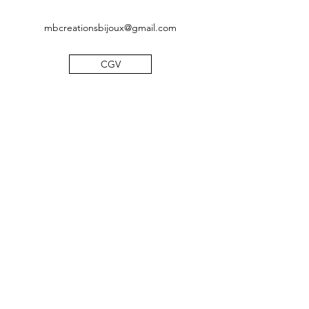
mbcreationsbijoux@gmail.com
CGV
Mentions légales
Politique de confidentialité
©2019 by MB Créations bijoux. Proudly created with
Wix.com