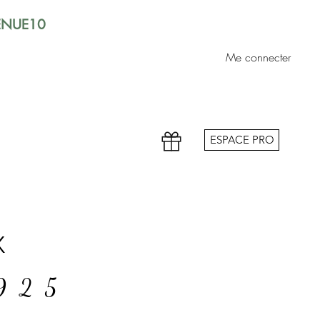
VENUE10
Me connecter
ESPACE PRO
x
 925