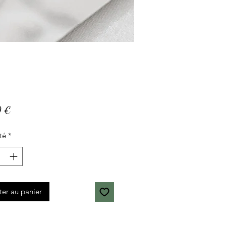
Prix
0 €
té
*
ter au panier