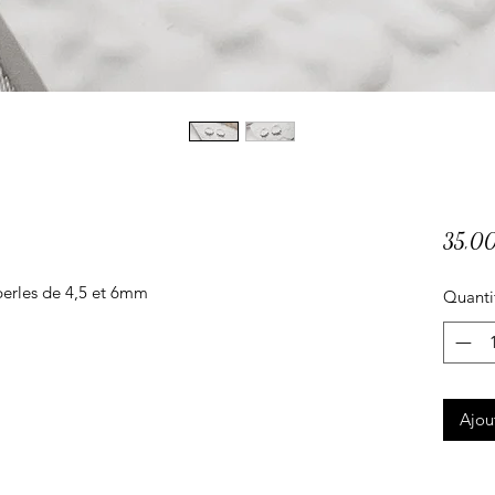
35,0
erles de 4,5 et 6mm
Quanti
Ajou